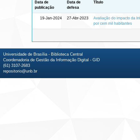
Data de
Data de
Título
publicação
defesa
19-Jan-2024
27-Abr-2023
Avaliação do impacto da In
por cem mil habitantes
Universidade de Brasília - Biblioteca Central
Coordenadoria de Gestão da Informação Digital - GID
(61) 3107-2683
repositorio@unb.br