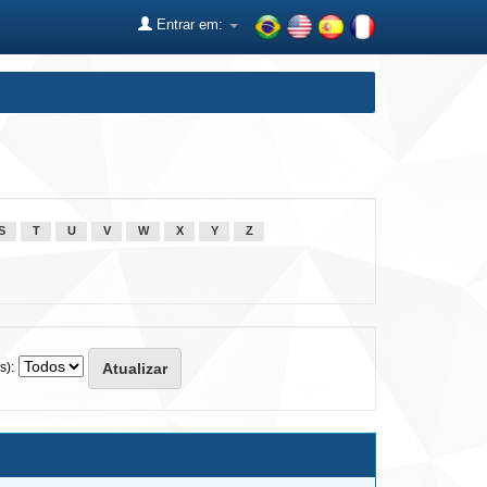
Entrar em:
S
T
U
V
W
X
Y
Z
s):