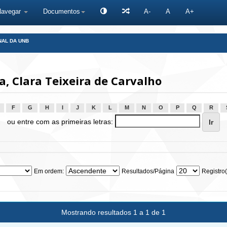
Navegar
Documentos
A-
A
A+
NAL DA UNB
, Clara Teixeira de Carvalho
F
G
H
I
J
K
L
M
N
O
P
Q
R
ou entre com as primeiras letras:
Em ordem:
Resultados/Página
Registro(
Mostrando resultados 1 a 1 de 1