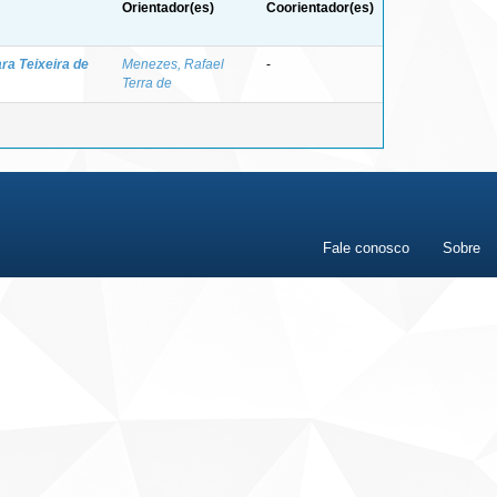
Orientador(es)
Coorientador(es)
ra Teixeira de
Menezes, Rafael
-
Terra de
Fale conosco
Sobre