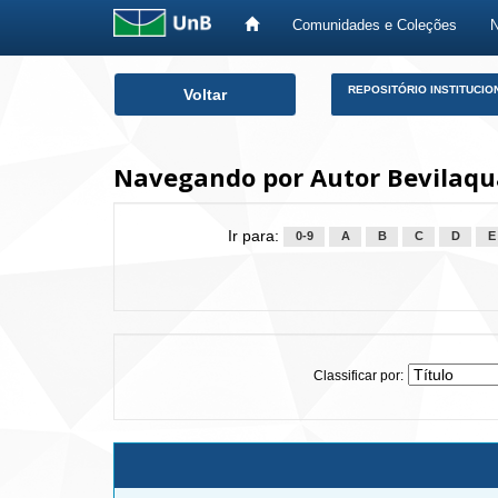
Comunidades e Coleções
Skip
REPOSITÓRIO INSTITUCIO
Voltar
navigation
Navegando por Autor Bevilaqua
Ir para:
0-9
A
B
C
D
E
Classificar por: