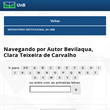
Skip
Voltar
navigation
REPOSITÓRIO INSTITUCIONAL DA UNB
Navegando por Autor Bevilaqua,
Clara Teixeira de Carvalho
Ir para:
0-9
A
B
C
D
E
F
G
H
I
J
K
L
M
N
O
P
Q
R
S
T
U
V
W
X
Y
Z
ou entre com as primeiras letras: