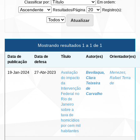
Classificar por:
Em ordem:
Resultados/Página
Registro(s):
Mostrando resultados 1 a 1 de 1
Data de
Data de
Título
Autor(es)
Orientador(es)
publicação
defesa
19-Jan-2024
27-Abr-2023
Avaliação
Bevilaqua,
Menezes,
do impacto
Clara
Rafael Terra
da
Teixeira
de
Intervenção
de
Federal no
Carvalho
Rio de
Janeiro
sobre a
taxa de
homicídios
por cem mil
habitantes