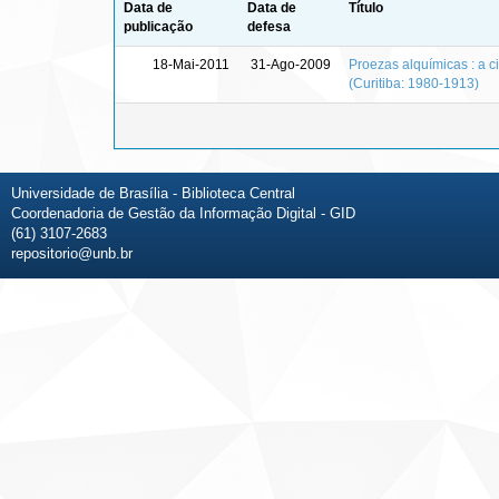
Data de
Data de
Título
publicação
defesa
18-Mai-2011
31-Ago-2009
Proezas alquímicas : a c
(Curitiba: 1980-1913)
Universidade de Brasília - Biblioteca Central
Coordenadoria de Gestão da Informação Digital - GID
(61) 3107-2683
repositorio@unb.br