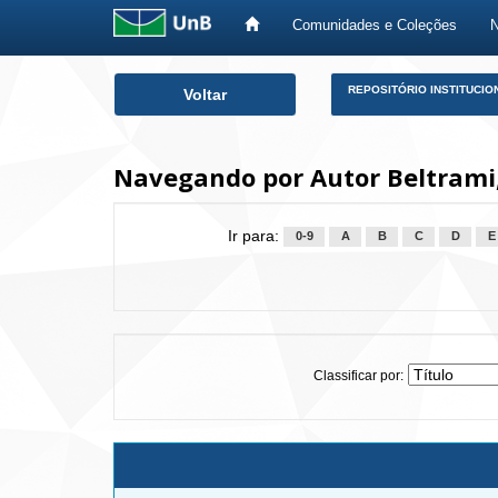
Comunidades e Coleções
Skip
REPOSITÓRIO INSTITUCIO
Voltar
navigation
Navegando por Autor Beltrami,
Ir para:
0-9
A
B
C
D
E
Classificar por: