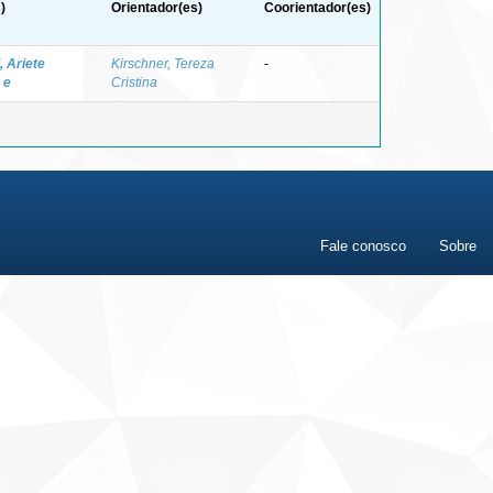
)
Orientador(es)
Coorientador(es)
, Ariete
Kirschner, Tereza
-
 e
Cristina
Fale conosco
Sobre