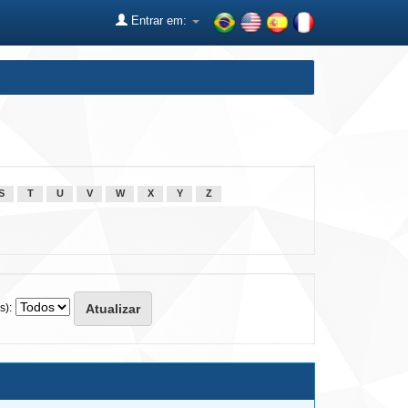
Entrar em:
S
T
U
V
W
X
Y
Z
s):