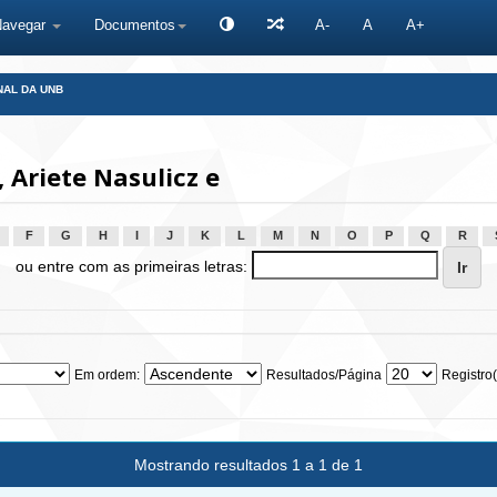
Navegar
Documentos
A-
A
A+
NAL DA UNB
 Ariete Nasulicz e
F
G
H
I
J
K
L
M
N
O
P
Q
R
ou entre com as primeiras letras:
Em ordem:
Resultados/Página
Registro(
Mostrando resultados 1 a 1 de 1