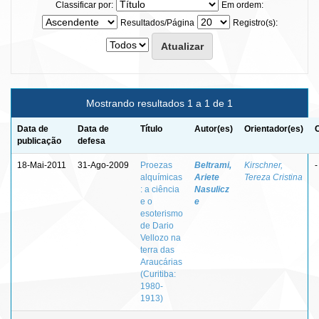
Classificar por:
Em ordem:
Resultados/Página
Registro(s):
Mostrando resultados 1 a 1 de 1
Data de
Data de
Título
Autor(es)
Orientador(es)
publicação
defesa
18-Mai-2011
31-Ago-2009
Proezas
Beltrami,
Kirschner,
-
alquímicas
Ariete
Tereza Cristina
: a ciência
Nasulicz
e o
e
esoterismo
de Dario
Vellozo na
terra das
Araucárias
(Curitiba:
1980-
1913)