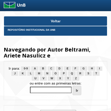
Skip
Voltar
navigation
REPOSITÓRIO INSTITUCIONAL DA UNB
Navegando por Autor Beltrami,
Ariete Nasulicz e
Ir para:
0-9
A
B
C
D
E
F
G
H
I
J
K
L
M
N
O
P
Q
R
S
T
U
V
W
X
Y
Z
ou entre com as primeiras letras: