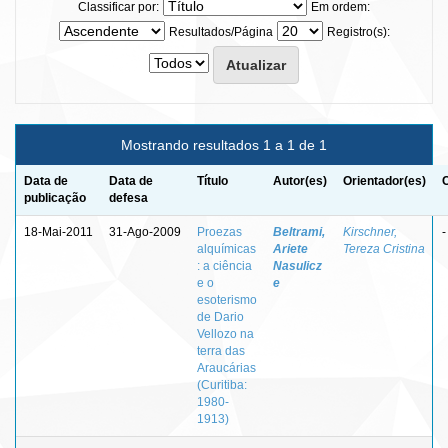
Classificar por:
Em ordem:
Resultados/Página
Registro(s):
Mostrando resultados 1 a 1 de 1
Data de
Data de
Título
Autor(es)
Orientador(es)
publicação
defesa
18-Mai-2011
31-Ago-2009
Proezas
Beltrami,
Kirschner,
-
alquímicas
Ariete
Tereza Cristina
: a ciência
Nasulicz
e o
e
esoterismo
de Dario
Vellozo na
terra das
Araucárias
(Curitiba:
1980-
1913)