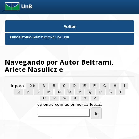
Skip
Voltar
navigation
REPOSITÓRIO INSTITUCIONAL DA UNB
Navegando por Autor Beltrami,
Ariete Nasulicz e
Ir para:
0-9
A
B
C
D
E
F
G
H
I
J
K
L
M
N
O
P
Q
R
S
T
U
V
W
X
Y
Z
ou entre com as primeiras letras: