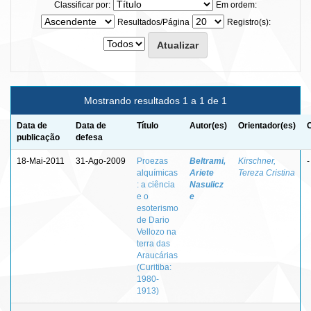
Classificar por:
Em ordem:
Resultados/Página
Registro(s):
Mostrando resultados 1 a 1 de 1
Data de
Data de
Título
Autor(es)
Orientador(es)
publicação
defesa
18-Mai-2011
31-Ago-2009
Proezas
Beltrami,
Kirschner,
-
alquímicas
Ariete
Tereza Cristina
: a ciência
Nasulicz
e o
e
esoterismo
de Dario
Vellozo na
terra das
Araucárias
(Curitiba:
1980-
1913)