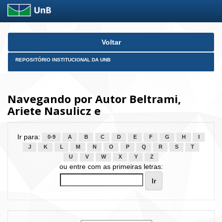
Skip
Voltar
navigation
REPOSITÓRIO INSTITUCIONAL DA UNB
Navegando por Autor Beltrami,
Ariete Nasulicz e
Ir para:
0-9
A
B
C
D
E
F
G
H
I
J
K
L
M
N
O
P
Q
R
S
T
U
V
W
X
Y
Z
ou entre com as primeiras letras: