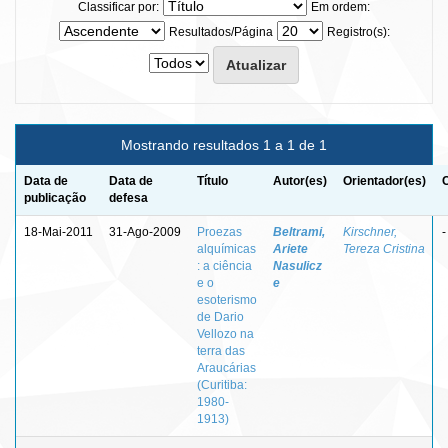
Classificar por:
Em ordem:
Resultados/Página
Registro(s):
Mostrando resultados 1 a 1 de 1
Data de
Data de
Título
Autor(es)
Orientador(es)
publicação
defesa
18-Mai-2011
31-Ago-2009
Proezas
Beltrami,
Kirschner,
-
alquímicas
Ariete
Tereza Cristina
: a ciência
Nasulicz
e o
e
esoterismo
de Dario
Vellozo na
terra das
Araucárias
(Curitiba:
1980-
1913)