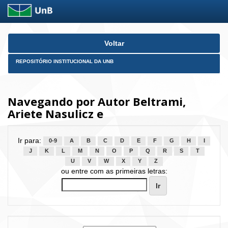
Skip
Voltar
navigation
REPOSITÓRIO INSTITUCIONAL DA UNB
Navegando por Autor Beltrami,
Ariete Nasulicz e
Ir para:
0-9
A
B
C
D
E
F
G
H
I
J
K
L
M
N
O
P
Q
R
S
T
U
V
W
X
Y
Z
ou entre com as primeiras letras: