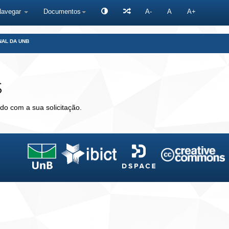
Navegar
Documentos
A-
A
A+
NAL DA UNB
s
do com a sua solicitação.