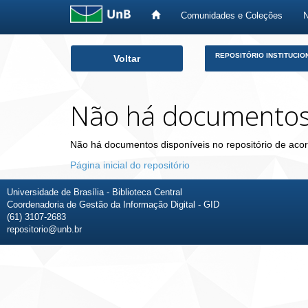
Comunidades e Coleções
Skip
REPOSITÓRIO INSTITUCIO
Voltar
navigation
Não há documento
Não há documentos disponíveis no repositório de acor
Página inicial do repositório
Universidade de Brasília - Biblioteca Central
Coordenadoria de Gestão da Informação Digital - GID
(61) 3107-2683
repositorio@unb.br