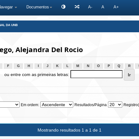
Navegar
Documentos
A-
A
A+
NAL DA UNB
ego, Alejandra Del Rocio
F
G
H
I
J
K
L
M
N
O
P
Q
R
ou entre com as primeiras letras:
Em ordem:
Resultados/Página
Registro(
Mostrando resultados 1 a 1 de 1