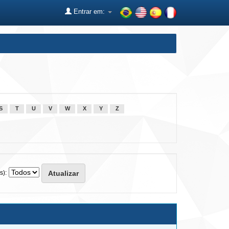
Entrar em:
S
T
U
V
W
X
Y
Z
s):