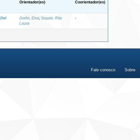
Orientador(es)
Coorientador(es)
 Del
Dorlin, Elsa
;
Segato, Rita
-
Laura
Fale conosco
Sobre