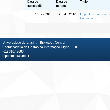
Data de
Data de
Título
publicação
defesa
18-Fev-2019
25-Mai-2018
La gestion moderne de 
Colombie
Universidade de Brasília - Biblioteca Central
Coordenadoria de Gestão da Informação Digital - GID
(61) 3107-2683
repositorio@unb.br