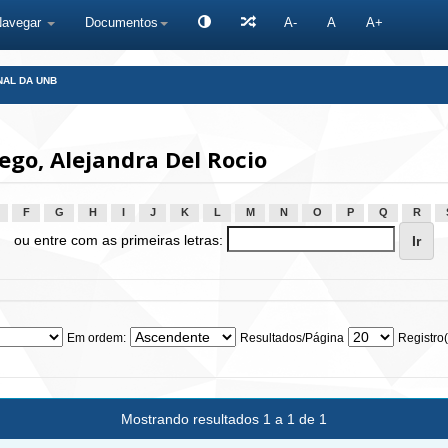
Navegar
Documentos
A-
A
A+
NAL DA UNB
ego, Alejandra Del Rocio
F
G
H
I
J
K
L
M
N
O
P
Q
R
ou entre com as primeiras letras:
Em ordem:
Resultados/Página
Registro(
Mostrando resultados 1 a 1 de 1