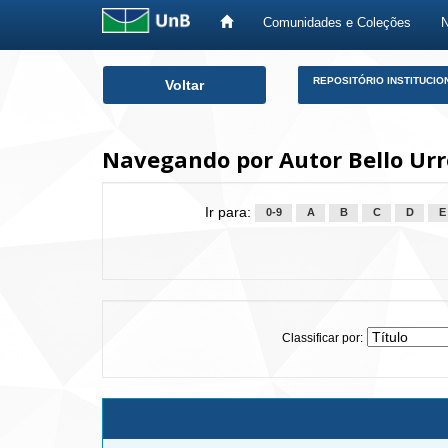
Comunidades e Coleções
Skip
REPOSITÓRIO INSTITUCIO
Voltar
navigation
Navegando por Autor Bello Urr
Ir para:
0-9
A
B
C
D
E
Classificar por: