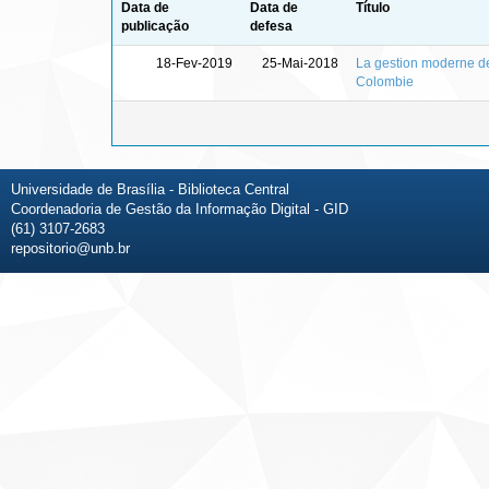
Data de
Data de
Título
publicação
defesa
18-Fev-2019
25-Mai-2018
La gestion moderne de 
Colombie
Universidade de Brasília - Biblioteca Central
Coordenadoria de Gestão da Informação Digital - GID
(61) 3107-2683
repositorio@unb.br