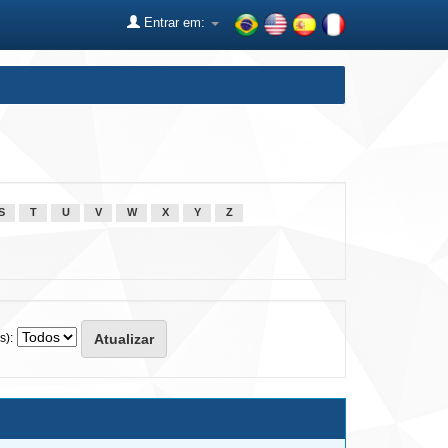
Entrar em:
S
T
U
V
W
X
Y
Z
s):