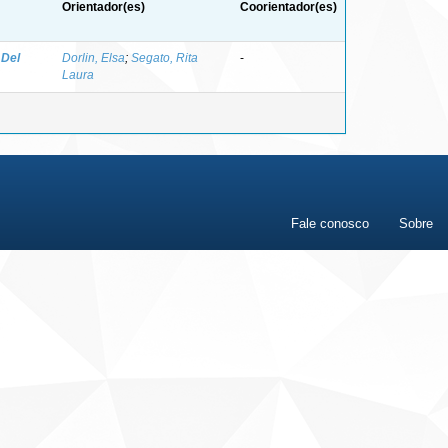
Orientador(es)
Coorientador(es)
 Del
Dorlin, Elsa
;
Segato, Rita
-
Laura
Fale conosco
Sobre