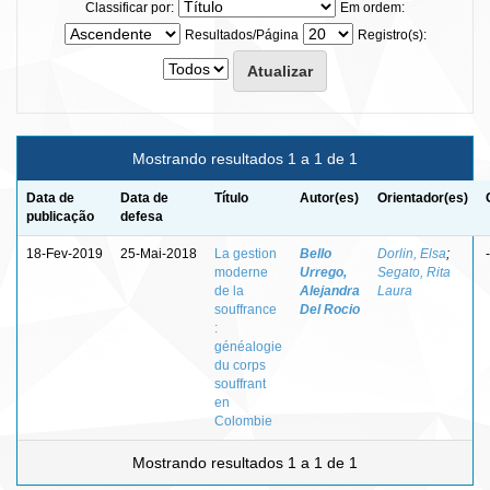
Classificar por:
Em ordem:
Resultados/Página
Registro(s):
Mostrando resultados 1 a 1 de 1
Data de
Data de
Título
Autor(es)
Orientador(es)
publicação
defesa
18-Fev-2019
25-Mai-2018
La gestion
Bello
Dorlin, Elsa
;
-
moderne
Urrego,
Segato, Rita
de la
Alejandra
Laura
souffrance
Del Rocio
:
généalogie
du corps
souffrant
en
Colombie
Mostrando resultados 1 a 1 de 1