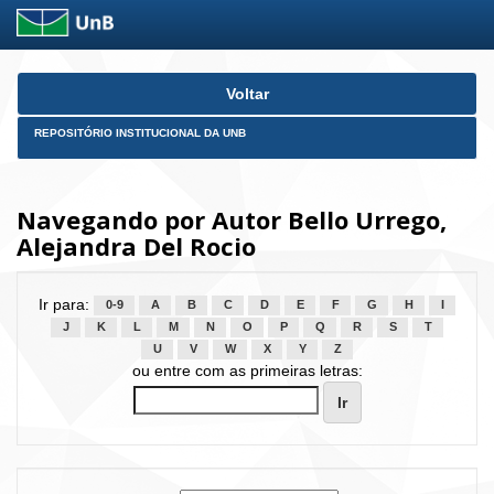
Skip
Voltar
navigation
REPOSITÓRIO INSTITUCIONAL DA UNB
Navegando por Autor Bello Urrego,
Alejandra Del Rocio
Ir para:
0-9
A
B
C
D
E
F
G
H
I
J
K
L
M
N
O
P
Q
R
S
T
U
V
W
X
Y
Z
ou entre com as primeiras letras: