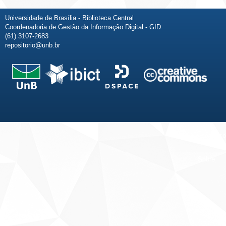
Universidade de Brasília - Biblioteca Central
Coordenadoria de Gestão da Informação Digital - GID
(61) 3107-2683
repositorio@unb.br
Fale conosco
Sobre