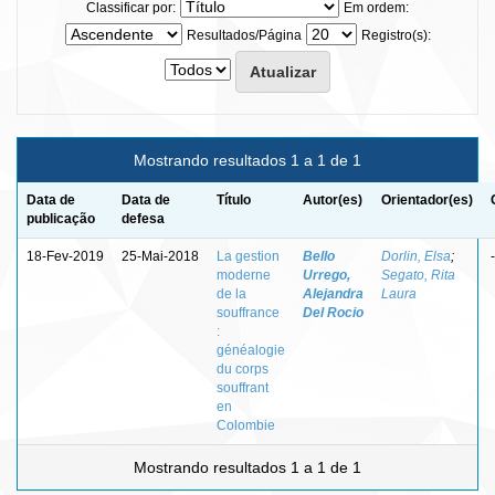
Classificar por:
Em ordem:
Resultados/Página
Registro(s):
Mostrando resultados 1 a 1 de 1
Data de
Data de
Título
Autor(es)
Orientador(es)
publicação
defesa
18-Fev-2019
25-Mai-2018
La gestion
Bello
Dorlin, Elsa
;
-
moderne
Urrego,
Segato, Rita
de la
Alejandra
Laura
souffrance
Del Rocio
:
généalogie
du corps
souffrant
en
Colombie
Mostrando resultados 1 a 1 de 1