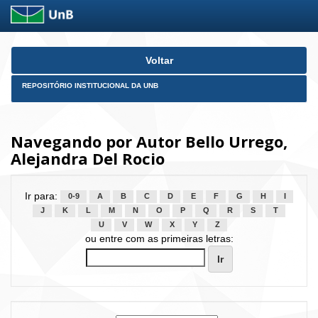
Skip
Voltar
navigation
REPOSITÓRIO INSTITUCIONAL DA UNB
Navegando por Autor Bello Urrego,
Alejandra Del Rocio
Ir para:
0-9
A
B
C
D
E
F
G
H
I
J
K
L
M
N
O
P
Q
R
S
T
U
V
W
X
Y
Z
ou entre com as primeiras letras: