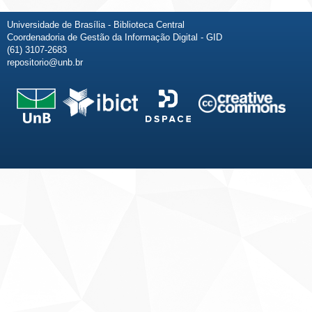
Universidade de Brasília - Biblioteca Central
Coordenadoria de Gestão da Informação Digital - GID
(61) 3107-2683
repositorio@unb.br
Fale conosco
Sobre