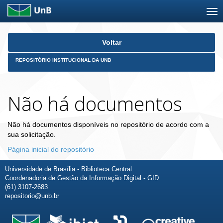
Skip
Voltar
navigation
REPOSITÓRIO INSTITUCIONAL DA UNB
Não há documentos
Não há documentos disponíveis no repositório de acordo com a
sua solicitação.
Página inicial do repositório
Universidade de Brasília - Biblioteca Central
Coordenadoria de Gestão da Informação Digital - GID
(61) 3107-2683
repositorio@unb.br