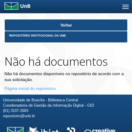
Skip
Voltar
navigation
REPOSITÓRIO INSTITUCIONAL DA UNB
Não há documentos
Não há documentos disponíveis no repositório de acordo com a
sua solicitação.
Página inicial do repositório
Universidade de Brasília - Biblioteca Central
Coordenadoria de Gestão da Informação Digital - GID
(61) 3107-2683
repositorio@unb.br