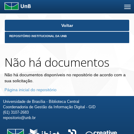
Skip
Voltar
navigation
REPOSITÓRIO INSTITUCIONAL DA UNB
Não há documentos
Não há documentos disponíveis no repositório de acordo com a
sua solicitação.
Página inicial do repositório
Universidade de Brasília - Biblioteca Central
Coordenadoria de Gestão da Informação Digital - GID
(61) 3107-2683
repositorio@unb.br