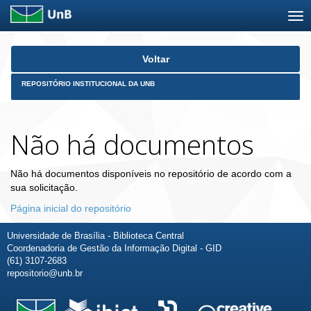
Skip
Voltar
navigation
REPOSITÓRIO INSTITUCIONAL DA UNB
Não há documentos
Não há documentos disponíveis no repositório de acordo com a
sua solicitação.
Página inicial do repositório
Universidade de Brasília - Biblioteca Central
Coordenadoria de Gestão da Informação Digital - GID
(61) 3107-2683
repositorio@unb.br