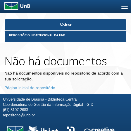
Skip
Voltar
navigation
REPOSITÓRIO INSTITUCIONAL DA UNB
Não há documentos
Não há documentos disponíveis no repositório de acordo com a
sua solicitação.
Página inicial do repositório
Universidade de Brasília - Biblioteca Central
Coordenadoria de Gestão da Informação Digital - GID
(61) 3107-2683
repositorio@unb.br