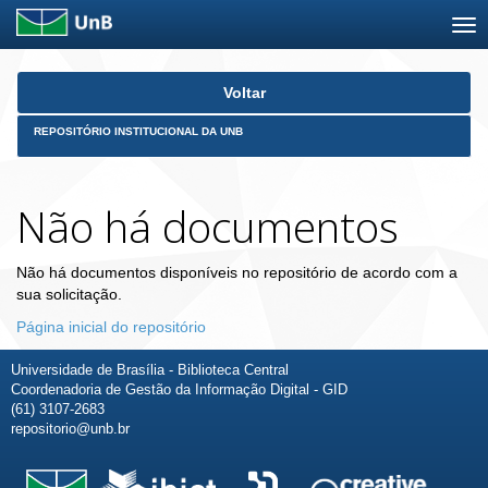
Skip
Voltar
navigation
REPOSITÓRIO INSTITUCIONAL DA UNB
Não há documentos
Não há documentos disponíveis no repositório de acordo com a
sua solicitação.
Página inicial do repositório
Universidade de Brasília - Biblioteca Central
Coordenadoria de Gestão da Informação Digital - GID
(61) 3107-2683
repositorio@unb.br