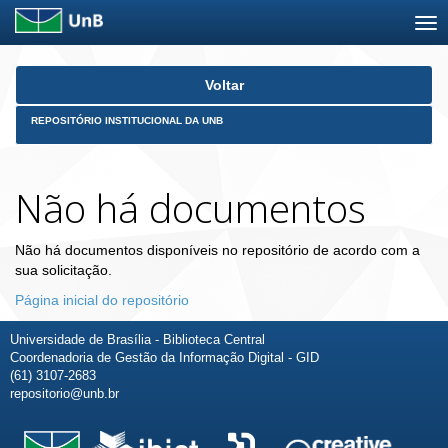
Skip
Voltar
navigation
REPOSITÓRIO INSTITUCIONAL DA UNB
Não há documentos
Não há documentos disponíveis no repositório de acordo com a
sua solicitação.
Página inicial do repositório
Universidade de Brasília - Biblioteca Central
Coordenadoria de Gestão da Informação Digital - GID
(61) 3107-2683
repositorio@unb.br