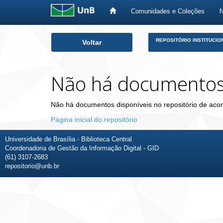
Comunidades e Coleções
Skip
REPOSITÓRIO INSTITUCIO
Voltar
navigation
Não há documento
Não há documentos disponíveis no repositório de acor
Página inicial do repositório
Universidade de Brasília - Biblioteca Central
Coordenadoria de Gestão da Informação Digital - GID
(61) 3107-2683
repositorio@unb.br