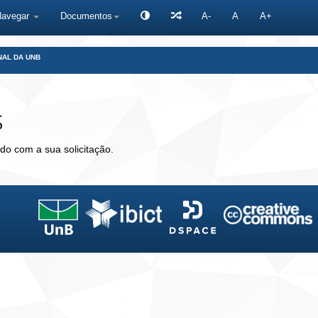
Navegar
Documentos
A-
A
A+
NAL DA UNB
s
do com a sua solicitação.