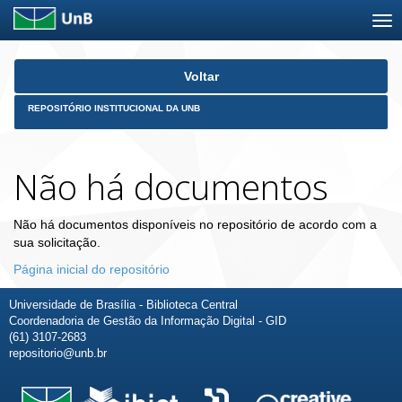
Skip
Voltar
navigation
REPOSITÓRIO INSTITUCIONAL DA UNB
Não há documentos
Não há documentos disponíveis no repositório de acordo com a
sua solicitação.
Página inicial do repositório
Universidade de Brasília - Biblioteca Central
Coordenadoria de Gestão da Informação Digital - GID
(61) 3107-2683
repositorio@unb.br