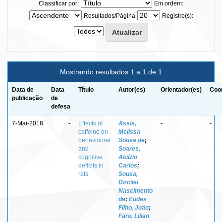
Classificar por:
Em ordem:
Resultados/Página
Registro(s):
Mostrando resultados 1 a 1 de 1
Data de
Data
Título
Autor(es)
Orientador(es)
Coor
publicação
de
defesa
7-Mai-2018
-
Effects of
Assis,
-
-
caffeine on
Melissa
behavioural
Sousa de
;
and
Soares,
cognitive
Aluízio
deficits in
Carlos
;
rats
Sousa,
Dircilei
Nascimento
de
;
Eudes
Filho, João
;
Faro, Lilian