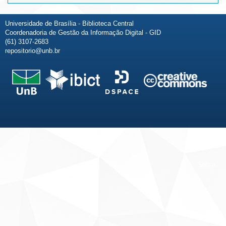
Universidade de Brasília - Biblioteca Central
Coordenadoria de Gestão da Informação Digital - GID
(61) 3107-2683
repositorio@unb.br
Fale conosco
Sobre