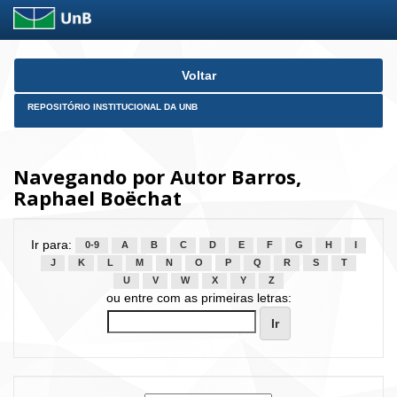
Skip
Voltar
navigation
REPOSITÓRIO INSTITUCIONAL DA UNB
Navegando por Autor Barros,
Raphael Boëchat
Ir para:
0-9
A
B
C
D
E
F
G
H
I
J
K
L
M
N
O
P
Q
R
S
T
U
V
W
X
Y
Z
ou entre com as primeiras letras: