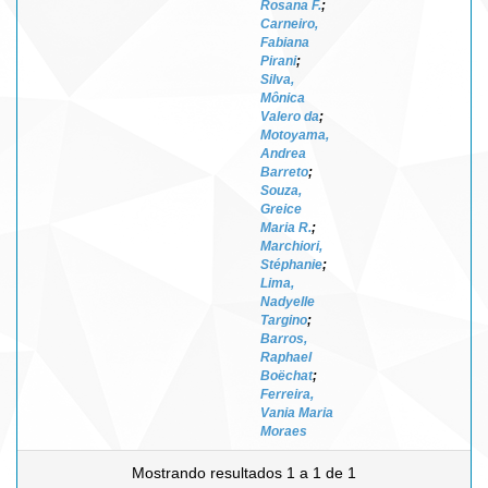
Rosana F.
;
Carneiro,
Fabiana
Pirani
;
Silva,
Mônica
Valero da
;
Motoyama,
Andrea
Barreto
;
Souza,
Greice
Maria R.
;
Marchiori,
Stéphanie
;
Lima,
Nadyelle
Targino
;
Barros,
Raphael
Boëchat
;
Ferreira,
Vania Maria
Moraes
Mostrando resultados 1 a 1 de 1