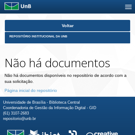
Skip
Voltar
navigation
REPOSITÓRIO INSTITUCIONAL DA UNB
Não há documentos
Não há documentos disponíveis no repositório de acordo com a
sua solicitação.
Página inicial do repositório
Universidade de Brasília - Biblioteca Central
Coordenadoria de Gestão da Informação Digital - GID
(61) 3107-2683
repositorio@unb.br