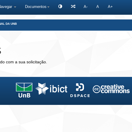
Navegar
Documentos
A-
A
A+
NAL DA UNB
s
do com a sua solicitação.