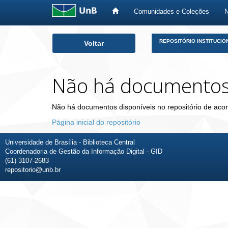
Comunidades e Coleções
Skip
REPOSITÓRIO INSTITUCIO
Voltar
navigation
Não há documento
Não há documentos disponíveis no repositório de acor
Página inicial do repositório
Universidade de Brasília - Biblioteca Central
Coordenadoria de Gestão da Informação Digital - GID
(61) 3107-2683
repositorio@unb.br