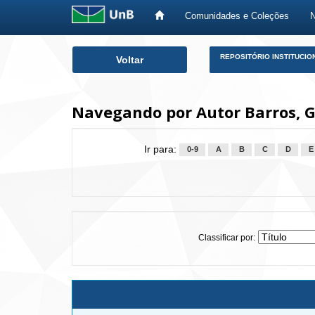
Comunidades e Coleções
Skip
REPOSITÓRIO INSTITUCIO
Voltar
navigation
Navegando por Autor Barros, Gi
Ir para:
0-9
A
B
C
D
E
Classificar por: