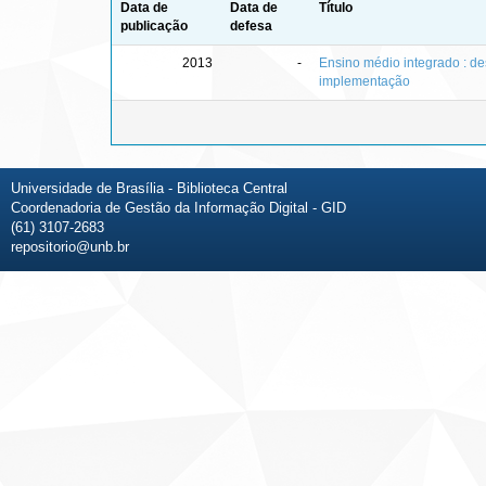
Data de
Data de
Título
publicação
defesa
2013
-
Ensino médio integrado : d
implementação
Universidade de Brasília - Biblioteca Central
Coordenadoria de Gestão da Informação Digital - GID
(61) 3107-2683
repositorio@unb.br