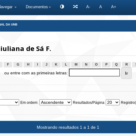
Navegar
Documentos
A-
A
A+
NAL DA UNB
uliana de Sá F.
F
G
H
I
J
K
L
M
N
O
P
Q
R
ou entre com as primeiras letras:
Em ordem:
Resultados/Página
Registro(
Mostrando resultados 1 a 1 de 1