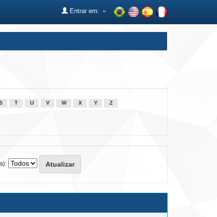
Entrar em:
S
T
U
V
W
X
Y
Z
s):