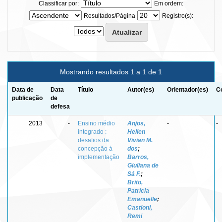
Classificar por:
Em ordem:
Resultados/Página
Registro(s):
Mostrando resultados 1 a 1 de 1
Data de
Data
Título
Autor(es)
Orientador(es)
C
publicação
de
defesa
2013
-
Ensino médio
Anjos,
-
-
integrado :
Hellen
desafios da
Vivian M.
concepção à
dos
;
implementação
Barros,
Giuliana de
Sá F.
;
Brito,
Patrícia
Emanuelle
;
Castioni,
Remi