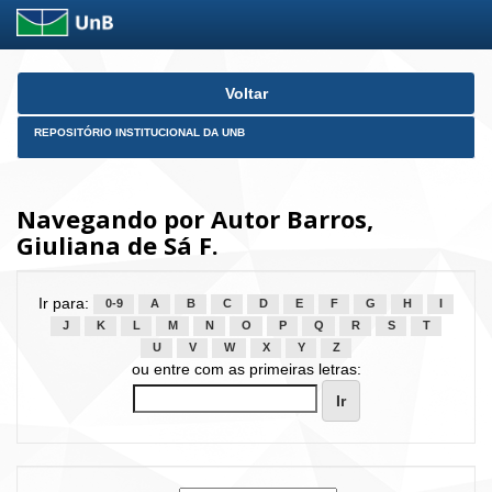
Skip
Voltar
navigation
REPOSITÓRIO INSTITUCIONAL DA UNB
Navegando por Autor Barros,
Giuliana de Sá F.
Ir para:
0-9
A
B
C
D
E
F
G
H
I
J
K
L
M
N
O
P
Q
R
S
T
U
V
W
X
Y
Z
ou entre com as primeiras letras: