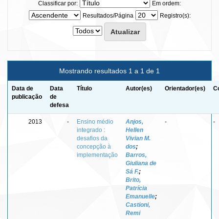
Classificar por:
Em ordem:
Resultados/Página
Registro(s):
Mostrando resultados 1 a 1 de 1
Data de
Data
Título
Autor(es)
Orientador(es)
C
publicação
de
defesa
2013
-
Ensino médio
Anjos,
-
-
integrado :
Hellen
desafios da
Vivian M.
concepção à
dos
;
implementação
Barros,
Giuliana de
Sá F.
;
Brito,
Patrícia
Emanuelle
;
Castioni,
Remi