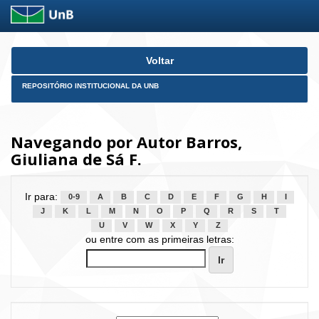
Skip
Voltar
navigation
REPOSITÓRIO INSTITUCIONAL DA UNB
Navegando por Autor Barros,
Giuliana de Sá F.
Ir para:
0-9
A
B
C
D
E
F
G
H
I
J
K
L
M
N
O
P
Q
R
S
T
U
V
W
X
Y
Z
ou entre com as primeiras letras: