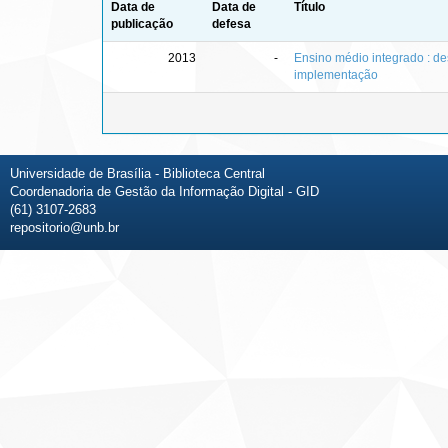
Data de
Data de
Título
publicação
defesa
2013
-
Ensino médio integrado : d
implementação
Universidade de Brasília - Biblioteca Central
Coordenadoria de Gestão da Informação Digital - GID
(61) 3107-2683
repositorio@unb.br