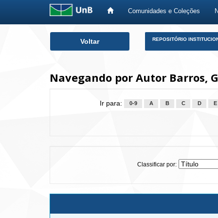
Comunidades e Coleções
Skip
REPOSITÓRIO INSTITUCIO
Voltar
navigation
Navegando por Autor Barros, Gi
Ir para:
0-9
A
B
C
D
E
Classificar por: