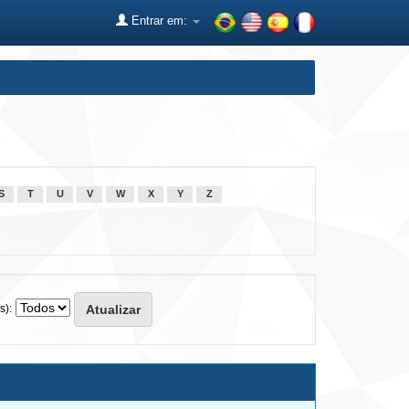
Entrar em:
S
T
U
V
W
X
Y
Z
s):