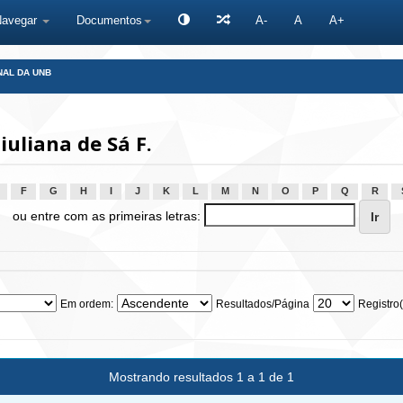
Navegar
Documentos
A-
A
A+
NAL DA UNB
uliana de Sá F.
F
G
H
I
J
K
L
M
N
O
P
Q
R
ou entre com as primeiras letras:
Em ordem:
Resultados/Página
Registro(
Mostrando resultados 1 a 1 de 1