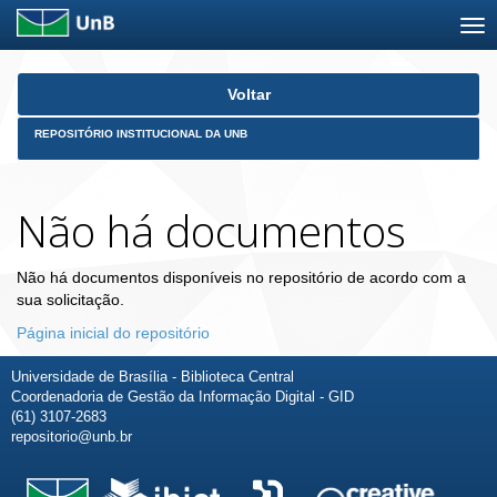
Skip
Voltar
navigation
REPOSITÓRIO INSTITUCIONAL DA UNB
Não há documentos
Não há documentos disponíveis no repositório de acordo com a
sua solicitação.
Página inicial do repositório
Universidade de Brasília - Biblioteca Central
Coordenadoria de Gestão da Informação Digital - GID
(61) 3107-2683
repositorio@unb.br