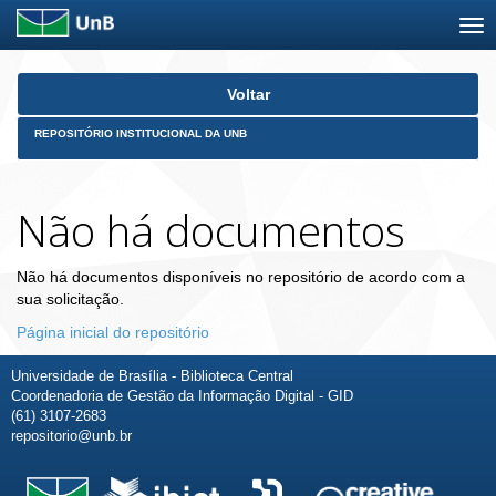
Skip
Voltar
navigation
REPOSITÓRIO INSTITUCIONAL DA UNB
Não há documentos
Não há documentos disponíveis no repositório de acordo com a
sua solicitação.
Página inicial do repositório
Universidade de Brasília - Biblioteca Central
Coordenadoria de Gestão da Informação Digital - GID
(61) 3107-2683
repositorio@unb.br