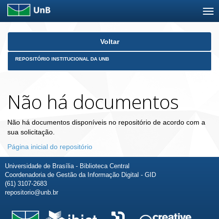
Skip
Voltar
navigation
REPOSITÓRIO INSTITUCIONAL DA UNB
Não há documentos
Não há documentos disponíveis no repositório de acordo com a
sua solicitação.
Página inicial do repositório
Universidade de Brasília - Biblioteca Central
Coordenadoria de Gestão da Informação Digital - GID
(61) 3107-2683
repositorio@unb.br