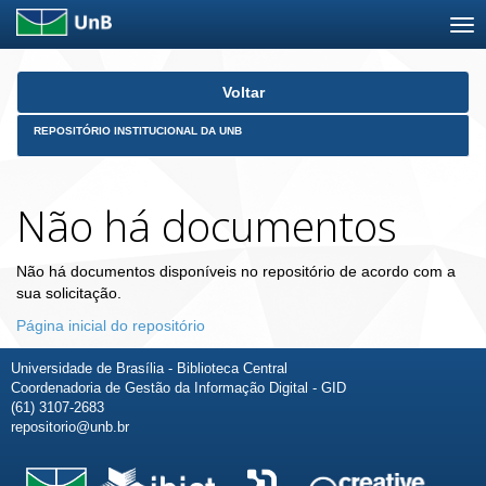
Skip
Voltar
navigation
REPOSITÓRIO INSTITUCIONAL DA UNB
Não há documentos
Não há documentos disponíveis no repositório de acordo com a
sua solicitação.
Página inicial do repositório
Universidade de Brasília - Biblioteca Central
Coordenadoria de Gestão da Informação Digital - GID
(61) 3107-2683
repositorio@unb.br