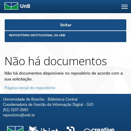
Skip
Voltar
navigation
REPOSITÓRIO INSTITUCIONAL DA UNB
Não há documentos
Não há documentos disponíveis no repositório de acordo com a
sua solicitação.
Página inicial do repositório
Universidade de Brasília - Biblioteca Central
Coordenadoria de Gestão da Informação Digital - GID
(61) 3107-2683
repositorio@unb.br