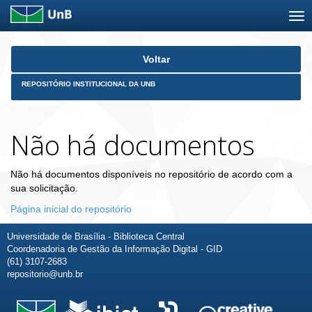
Skip
Voltar
navigation
REPOSITÓRIO INSTITUCIONAL DA UNB
Não há documentos
Não há documentos disponíveis no repositório de acordo com a
sua solicitação.
Página inicial do repositório
Universidade de Brasília - Biblioteca Central
Coordenadoria de Gestão da Informação Digital - GID
(61) 3107-2683
repositorio@unb.br