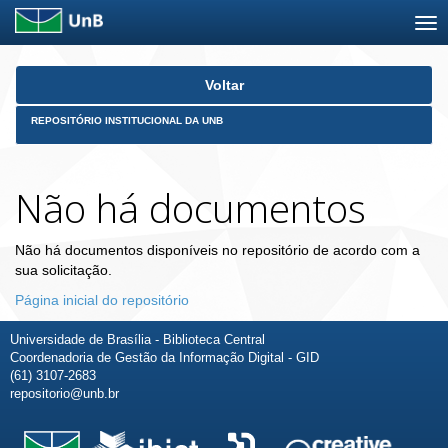
Skip
Voltar
navigation
REPOSITÓRIO INSTITUCIONAL DA UNB
Não há documentos
Não há documentos disponíveis no repositório de acordo com a
sua solicitação.
Página inicial do repositório
Universidade de Brasília - Biblioteca Central
Coordenadoria de Gestão da Informação Digital - GID
(61) 3107-2683
repositorio@unb.br