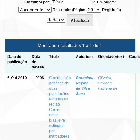
Classificar por:
Em ordem:
Resultados/Página
Registro(s):
Mostrando resultados 1 a 1 de 1
Data de
Data
Título
Autor(es)
Orientador(es)
Coori
publicação
de
defesa
6-Out-2010
2006
Contribuição
Barcelos,
Oliveira,
-
genética de
Rejane
Silviene
duas
da Silva
Fabiana de
populações
Sena
urbanas da
região
Centro-
oeste
brasileira
estimada
por
marcadores