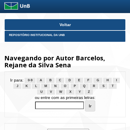
Skip
Voltar
navigation
REPOSITÓRIO INSTITUCIONAL DA UNB
Navegando por Autor Barcelos,
Rejane da Silva Sena
Ir para:
0-9
A
B
C
D
E
F
G
H
I
J
K
L
M
N
O
P
Q
R
S
T
U
V
W
X
Y
Z
ou entre com as primeiras letras: