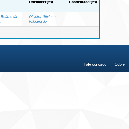
Orientador(es)
Coorientador(es)
 Rejane da
Oliveira, Silviene
-
a
Fabiana de
Fale conosco
Sobre