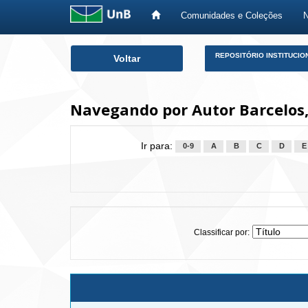
Comunidades e Coleções
Skip
REPOSITÓRIO INSTITUCIO
Voltar
navigation
Navegando por Autor Barcelos,
Ir para:
0-9
A
B
C
D
E
Classificar por: