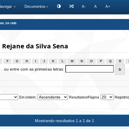
Navegar
Documentos
A-
A
A+
NAL DA UNB
 Rejane da Silva Sena
F
G
H
I
J
K
L
M
N
O
P
Q
R
ou entre com as primeiras letras:
Em ordem:
Resultados/Página
Registro(
Mostrando resultados 1 a 1 de 1