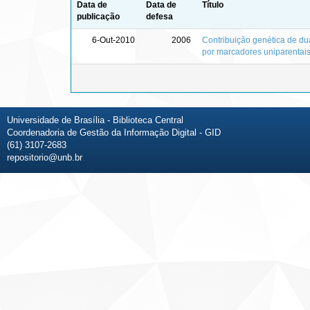
Data de
Data de
Título
publicação
defesa
6-Out-2010
2006
Contribuição genética de du
por marcadores uniparentai
Universidade de Brasília - Biblioteca Central
Coordenadoria de Gestão da Informação Digital - GID
(61) 3107-2683
repositorio@unb.br