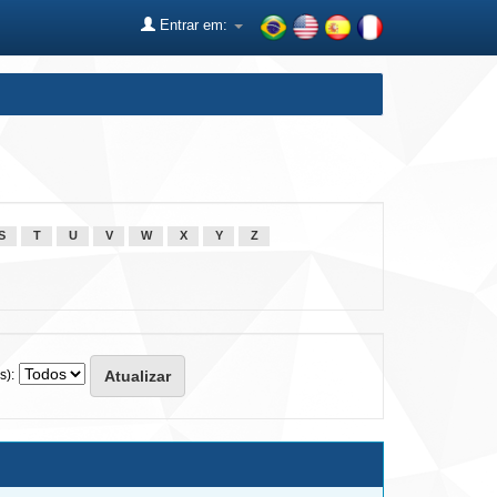
Entrar em:
S
T
U
V
W
X
Y
Z
s):