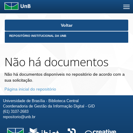
Skip
Voltar
navigation
REPOSITÓRIO INSTITUCIONAL DA UNB
Não há documentos
Não há documentos disponíveis no repositório de acordo com a
sua solicitação.
Página inicial do repositório
Universidade de Brasília - Biblioteca Central
Coordenadoria de Gestão da Informação Digital - GID
(61) 3107-2683
repositorio@unb.br