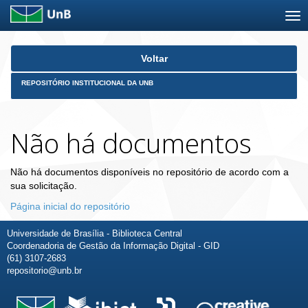
Skip
Voltar
navigation
REPOSITÓRIO INSTITUCIONAL DA UNB
Não há documentos
Não há documentos disponíveis no repositório de acordo com a
sua solicitação.
Página inicial do repositório
Universidade de Brasília - Biblioteca Central
Coordenadoria de Gestão da Informação Digital - GID
(61) 3107-2683
repositorio@unb.br