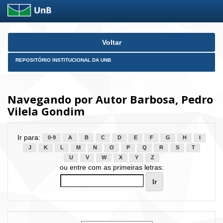
Skip
Voltar
navigation
REPOSITÓRIO INSTITUCIONAL DA UNB
Navegando por Autor Barbosa, Pedro
Vilela Gondim
Ir para:
0-9
A
B
C
D
E
F
G
H
I
J
K
L
M
N
O
P
Q
R
S
T
U
V
W
X
Y
Z
ou entre com as primeiras letras: