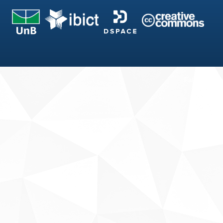
Fale conosco
Sobre