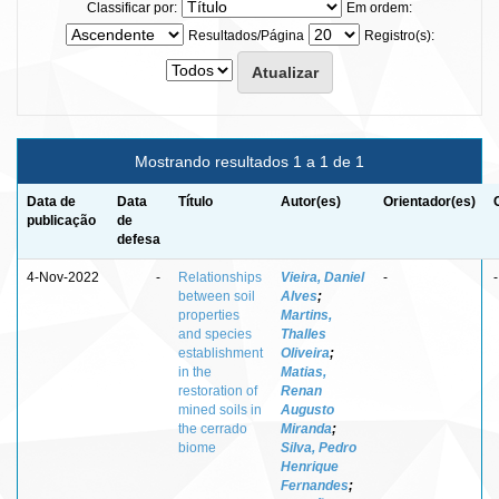
Classificar por:
Em ordem:
Resultados/Página
Registro(s):
Mostrando resultados 1 a 1 de 1
Data de
Data
Título
Autor(es)
Orientador(es)
publicação
de
defesa
4-Nov-2022
-
Relationships
Vieira, Daniel
-
-
between soil
Alves
;
properties
Martins,
and species
Thalles
establishment
Oliveira
;
in the
Matias,
restoration of
Renan
mined soils in
Augusto
the cerrado
Miranda
;
biome
Silva, Pedro
Henrique
Fernandes
;