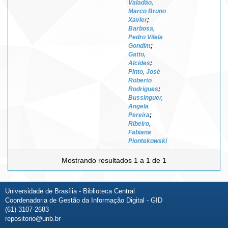
Valadão,
Marco Bruno
Xavier
;
Barbosa,
Pedro Vilela
Gondim
;
Gatto,
Alcides
;
Pinto, José
Roberto
Rodrigues
;
Bussinguer,
Angela
Pereira
;
Ribeiro,
Fabiana
Piontekowski
Mostrando resultados 1 a 1 de 1
Universidade de Brasília - Biblioteca Central
Coordenadoria de Gestão da Informação Digital - GID
(61) 3107-2683
repositorio@unb.br