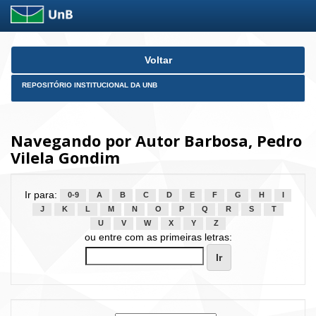
Skip
Voltar
navigation
REPOSITÓRIO INSTITUCIONAL DA UNB
Navegando por Autor Barbosa, Pedro
Vilela Gondim
Ir para:
0-9
A
B
C
D
E
F
G
H
I
J
K
L
M
N
O
P
Q
R
S
T
U
V
W
X
Y
Z
ou entre com as primeiras letras: