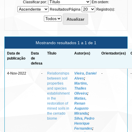
Classificar por:
Em ordem:
Resultados/Página
Registro(s):
Mostrando resultados 1 a 1 de 1
Data de
Data
Título
Autor(es)
Orientador(es)
publicação
de
defesa
4-Nov-2022
-
Relationships
Vieira, Daniel
-
-
between soil
Alves
;
properties
Martins,
and species
Thalles
establishment
Oliveira
;
in the
Matias,
restoration of
Renan
mined soils in
Augusto
the cerrado
Miranda
;
biome
Silva, Pedro
Henrique
Fernandes
;