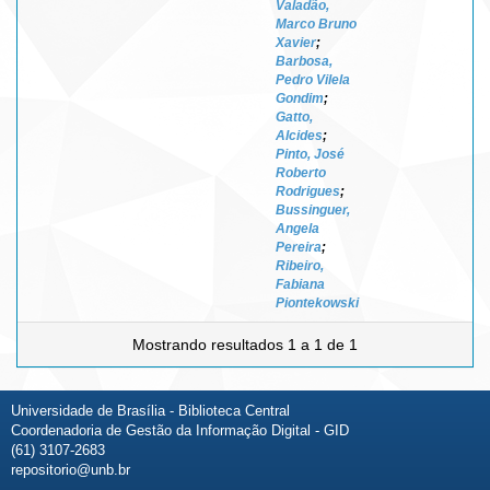
Valadão,
Marco Bruno
Xavier
;
Barbosa,
Pedro Vilela
Gondim
;
Gatto,
Alcides
;
Pinto, José
Roberto
Rodrigues
;
Bussinguer,
Angela
Pereira
;
Ribeiro,
Fabiana
Piontekowski
Mostrando resultados 1 a 1 de 1
Universidade de Brasília - Biblioteca Central
Coordenadoria de Gestão da Informação Digital - GID
(61) 3107-2683
repositorio@unb.br