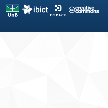
Fale conosco
Sobre