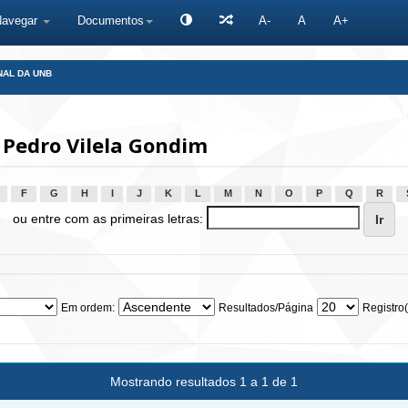
Navegar
Documentos
A-
A
A+
NAL DA UNB
 Pedro Vilela Gondim
F
G
H
I
J
K
L
M
N
O
P
Q
R
ou entre com as primeiras letras:
Em ordem:
Resultados/Página
Registro(
Mostrando resultados 1 a 1 de 1