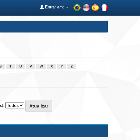
Entrar em:
S
T
U
V
W
X
Y
Z
s):