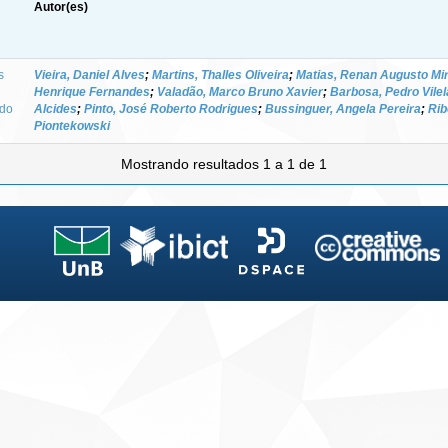
Autor(es)
s
Vieira, Daniel Alves
;
Martins, Thalles Oliveira
;
Matias, Renan Augusto Mi
Henrique Fernandes
;
Valadão, Marco Bruno Xavier
;
Barbosa, Pedro Vile
ado
Alcides
;
Pinto, José Roberto Rodrigues
;
Bussinguer, Angela Pereira
;
Rib
Piontekowski
Mostrando resultados 1 a 1 de 1