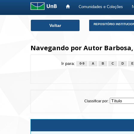
Comunidades e Coleções
Skip
REPOSITÓRIO INSTITUCIO
Voltar
navigation
Navegando por Autor Barbosa,
Ir para:
0-9
A
B
C
D
E
Classificar por: