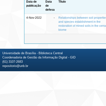
Data de
Data
Título
publicação
de
defesa
4-Nov-2022
-
Relationships between soil propertie
and species establishment in the
restoration of mined soils in the cerr
biome
Universidade de Brasília - Biblioteca Central
Coordenadoria de Gestão da Informação Digital - GID
(61) 3107-2683
repositorio@unb.br