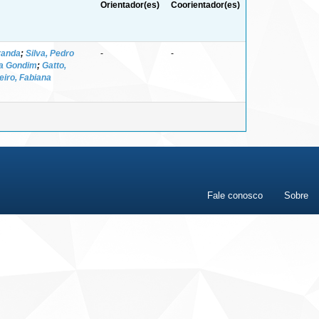
Orientador(es)
Coorientador(es)
randa
;
Silva, Pedro
-
-
la Gondim
;
Gatto,
eiro, Fabiana
Fale conosco
Sobre