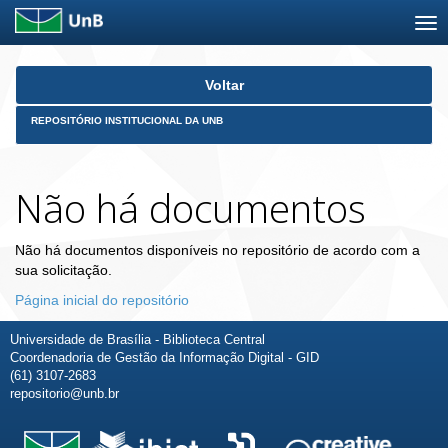
Skip
Voltar
navigation
REPOSITÓRIO INSTITUCIONAL DA UNB
Não há documentos
Não há documentos disponíveis no repositório de acordo com a
sua solicitação.
Página inicial do repositório
Universidade de Brasília - Biblioteca Central
Coordenadoria de Gestão da Informação Digital - GID
(61) 3107-2683
repositorio@unb.br