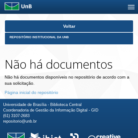
Skip
Voltar
navigation
REPOSITÓRIO INSTITUCIONAL DA UNB
Não há documentos
Não há documentos disponíveis no repositório de acordo com a
sua solicitação.
Página inicial do repositório
Universidade de Brasília - Biblioteca Central
Coordenadoria de Gestão da Informação Digital - GID
(61) 3107-2683
repositorio@unb.br