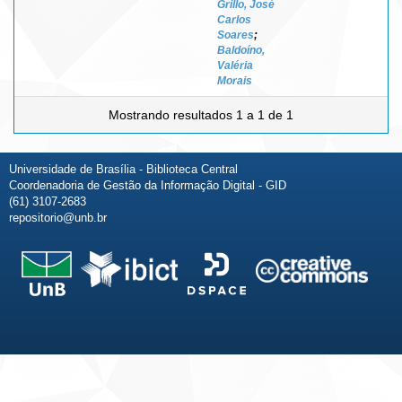
Grillo, José
Carlos
Soares
;
Baldoíno,
Valéria
Morais
Mostrando resultados 1 a 1 de 1
Universidade de Brasília - Biblioteca Central
Coordenadoria de Gestão da Informação Digital - GID
(61) 3107-2683
repositorio@unb.br
Fale conosco