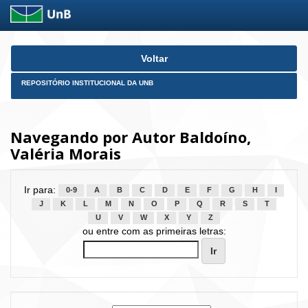
Skip
Voltar
navigation
REPOSITÓRIO INSTITUCIONAL DA UNB
Navegando por Autor Baldoíno,
Valéria Morais
Ir para:
0-9
A
B
C
D
E
F
G
H
I
J
K
L
M
N
O
P
Q
R
S
T
U
V
W
X
Y
Z
ou entre com as primeiras letras: