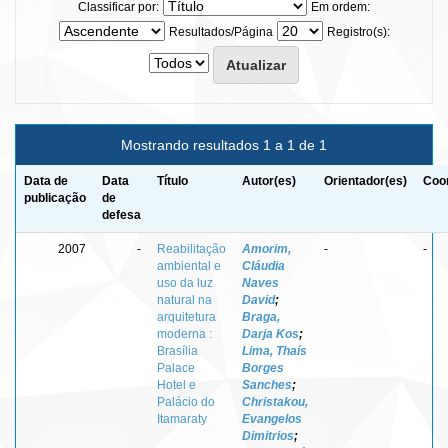
Classificar por:
Em ordem:
Resultados/Página
Registro(s):
Mostrando resultados 1 a 1 de 1
Data de
Data
Título
Autor(es)
Orientador(es)
Coor
publicação
de
defesa
2007
-
Reabilitação
Amorim,
-
-
ambiental e
Cláudia
uso da luz
Naves
natural na
David
;
arquitetura
Braga,
moderna :
Darja Kos
;
Brasília
Lima, Thaís
Palace
Borges
Hotel e
Sanches
;
Palácio do
Christakou,
Itamaraty
Evangelos
Dimitrios
;