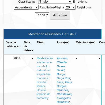
Classificar por:
Em ordem:
Resultados/Página
Registro(s):
Mostrando resultados 1 a 1 de 1
Data de
Data
Título
Autor(es)
Orientador(es)
Coor
publicação
de
defesa
2007
-
Reabilitação
Amorim,
-
-
ambiental e
Cláudia
uso da luz
Naves
natural na
David
;
arquitetura
Braga,
moderna :
Darja Kos
;
Brasília
Lima, Thaís
Palace
Borges
Hotel e
Sanches
;
Palácio do
Christakou,
Itamaraty
Evangelos
Dimitrios
;