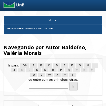
Skip
Voltar
navigation
REPOSITÓRIO INSTITUCIONAL DA UNB
Navegando por Autor Baldoíno,
Valéria Morais
Ir para:
0-9
A
B
C
D
E
F
G
H
I
J
K
L
M
N
O
P
Q
R
S
T
U
V
W
X
Y
Z
ou entre com as primeiras letras: