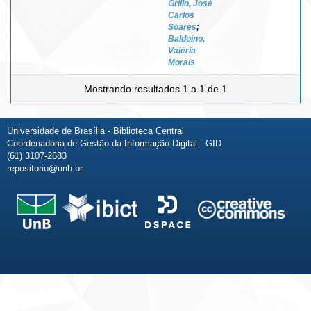
Grillo, José
Carlos
Soares
;
Baldoíno,
Valéria
Morais
Mostrando resultados 1 a 1 de 1
Universidade de Brasília - Biblioteca Central
Coordenadoria de Gestão da Informação Digital - GID
(61) 3107-2683
repositorio@unb.br
Fale conosco