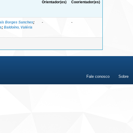
Orientador(es)
Coorientador(es)
aís Borges Sanches
;
-
-
es
;
Baldoíno, Valéria
Fale conosco
Sobre