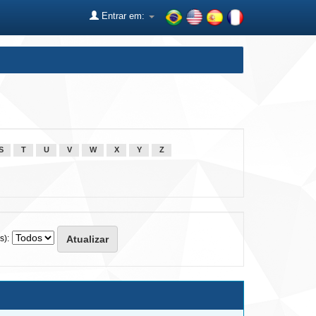
Entrar em:
S
T
U
V
W
X
Y
Z
s):