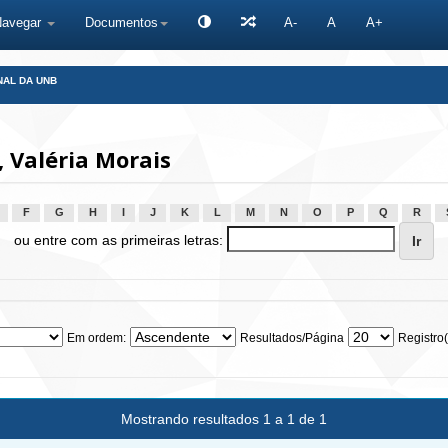
Navegar
Documentos
A-
A
A+
NAL DA UNB
 Valéria Morais
F
G
H
I
J
K
L
M
N
O
P
Q
R
ou entre com as primeiras letras:
Em ordem:
Resultados/Página
Registro(
Mostrando resultados 1 a 1 de 1