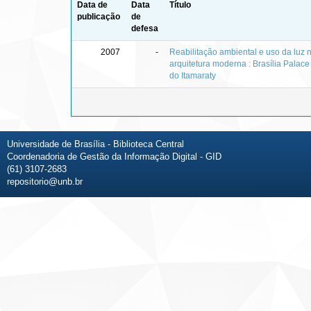
Data de
Data
Título
publicação
de
defesa
2007
-
Reabilitação ambiental e uso da luz n
arquitetura moderna : Brasília Palace
do Itamaraty
Universidade de Brasília - Biblioteca Central
Coordenadoria de Gestão da Informação Digital - GID
(61) 3107-2683
repositorio@unb.br