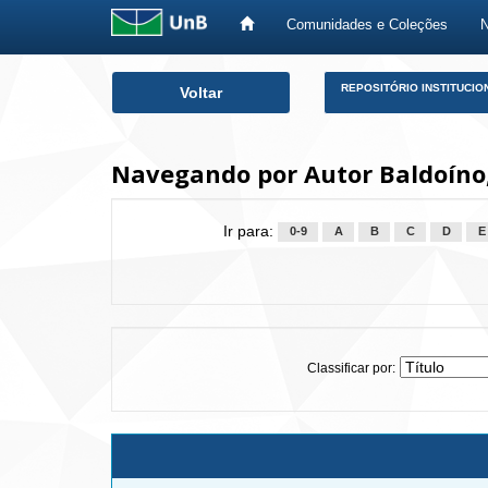
Comunidades e Coleções
Skip
REPOSITÓRIO INSTITUCIO
Voltar
navigation
Navegando por Autor Baldoíno,
Ir para:
0-9
A
B
C
D
E
Classificar por: