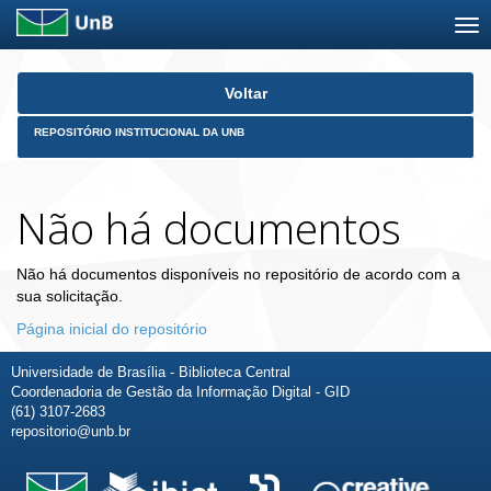
Skip
Voltar
navigation
REPOSITÓRIO INSTITUCIONAL DA UNB
Não há documentos
Não há documentos disponíveis no repositório de acordo com a
sua solicitação.
Página inicial do repositório
Universidade de Brasília - Biblioteca Central
Coordenadoria de Gestão da Informação Digital - GID
(61) 3107-2683
repositorio@unb.br