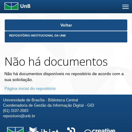
Skip
Voltar
navigation
REPOSITÓRIO INSTITUCIONAL DA UNB
Não há documentos
Não há documentos disponíveis no repositório de acordo com a
sua solicitação.
Página inicial do repositório
Universidade de Brasília - Biblioteca Central
Coordenadoria de Gestão da Informação Digital - GID
(61) 3107-2683
repositorio@unb.br