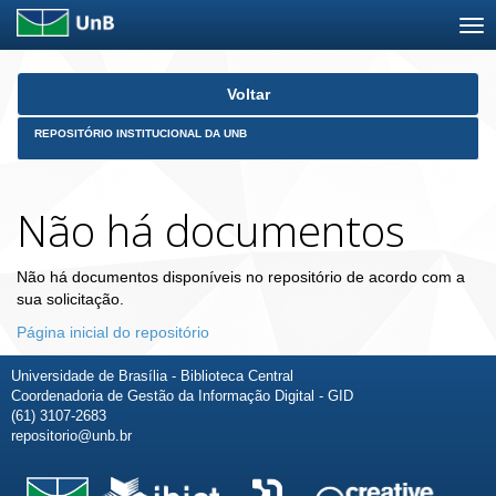
Skip
Voltar
navigation
REPOSITÓRIO INSTITUCIONAL DA UNB
Não há documentos
Não há documentos disponíveis no repositório de acordo com a
sua solicitação.
Página inicial do repositório
Universidade de Brasília - Biblioteca Central
Coordenadoria de Gestão da Informação Digital - GID
(61) 3107-2683
repositorio@unb.br